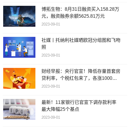
博拓生物：8月31日融资买入158.28万
元，融资融券余额5625.81万元
2023-09-01
社媒丨托纳利社媒晒欧冠分组图和飞吻
照
2023-09-01
财经早报：央行官宣！降低存量首套房
贷利率，个税红包来了，各涨1000
元！
2023-09-01
最新！11家银行已官宣下调存款利率
最大降幅25个基点
2023-09-01