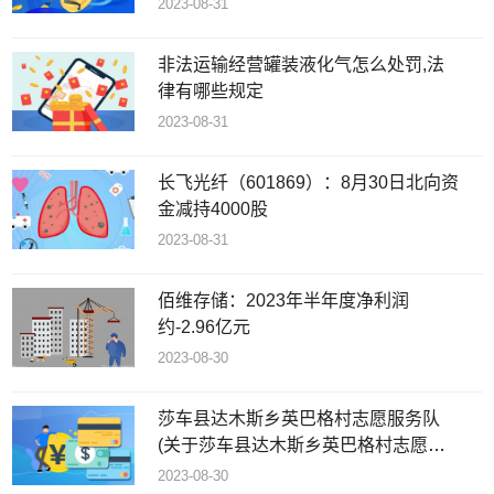
2023-08-31
非法运输经营罐装液化气怎么处罚,法
律有哪些规定
2023-08-31
长飞光纤（601869）：8月30日北向资
金减持4000股
2023-08-31
佰维存储：2023年半年度净利润
约-2.96亿元
2023-08-30
莎车县达木斯乡英巴格村志愿服务队
(关于莎车县达木斯乡英巴格村志愿服
务队简述)
2023-08-30