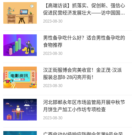
【高端访谈】抓落实、促创新、强信心
促进民营经济发展壮大——访中国国际
经济交流中心首席研究员张燕生
2023-08-30
男性备孕吃什么好？适合男性备孕吃的
食物推荐
2023-08-30
汉正街服博会完美收官！金正茂·汉派
服装总部8·28闪亮开街！
2023-08-30
河北邯郸永年区市场监管局开展中秋节
月饼生产加工小作坊专项检查
2023-08-30
广西启动Ⅳ级响应防御今年第9号台风