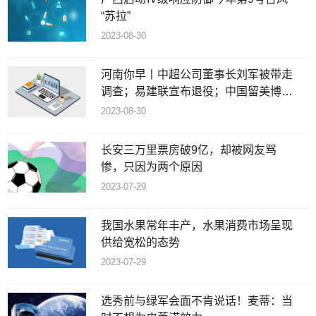
“苏拉”
2023-08-30
河南你早丨中超公司董事长刘军被带走
调查；易建联宣布退役；中国留美博士
持枪袭击校园致1死
2023-08-30
长安三万里票房破9亿，却被网友骂
惨，只因为两个原因
2023-07-29
我国水果常年丰产，水果消费市场呈现
供给宽松的态势
2023-07-29
选秀前与绿军会面不肯说话！麦蒂：当