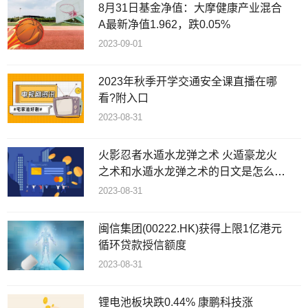
8月31日基金净值：大摩健康产业混合
A最新净值1.962，跌0.05%
2023-09-01
2023年秋季开学交通安全课直播在哪
看?附入口
2023-08-31
火影忍者水遁水龙弹之术 火遁豪龙火
之术和水遁水龙弹之术的日文是怎么说
的
2023-08-31
闽信集团(00222.HK)获得上限1亿港元
循环贷款授信额度
2023-08-31
锂电池板块跌0.44% 康鹏科技涨