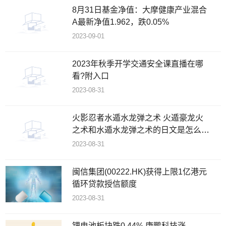
8月31日基金净值：大摩健康产业混合
A最新净值1.962，跌0.05%
2023-09-01
2023年秋季开学交通安全课直播在哪
看?附入口
2023-08-31
火影忍者水遁水龙弹之术 火遁豪龙火
之术和水遁水龙弹之术的日文是怎么说
的
2023-08-31
闽信集团(00222.HK)获得上限1亿港元
循环贷款授信额度
2023-08-31
锂电池板块跌0.44% 康鹏科技涨