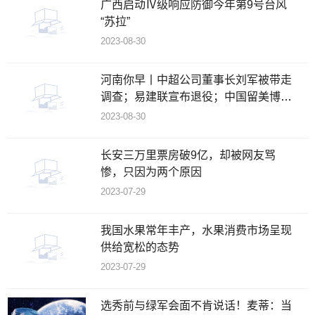
广西启动Ⅳ级响应防御今年第9号台风
“苏拉”
2023-08-30
河南你早丨中超公司董事长刘军被带走
调查；易建联宣布退役；中国留美博士
持枪袭击校园致1死
2023-08-30
长安三万里票房破9亿，却被网友骂
惨，只因为两个原因
2023-07-29
我国水果常年丰产，水果消费市场呈现
供给宽松的态势
2023-07-29
选秀前与绿军会面不肯说话！麦蒂：当