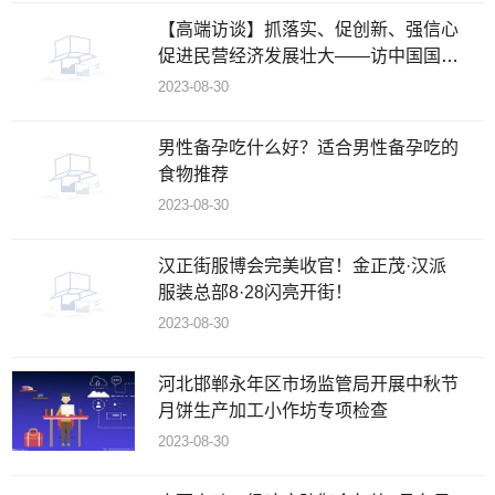
【高端访谈】抓落实、促创新、强信心
促进民营经济发展壮大——访中国国际
经济交流中心首席研究员张燕生
2023-08-30
男性备孕吃什么好？适合男性备孕吃的
食物推荐
2023-08-30
汉正街服博会完美收官！金正茂·汉派
服装总部8·28闪亮开街！
2023-08-30
河北邯郸永年区市场监管局开展中秋节
月饼生产加工小作坊专项检查
2023-08-30