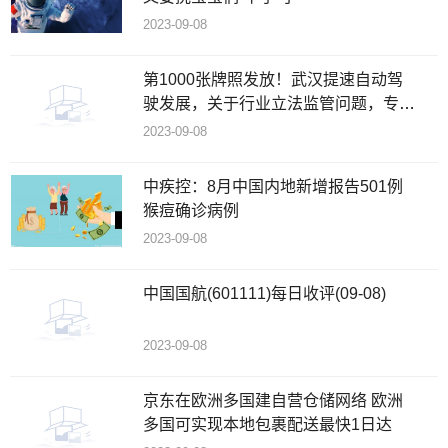
2023-09-08
第1000张牌照发放！武汉提速自动驾
驶发展，关于行业立法监管问题，专家
这么说……
2023-09-08
中疾控：8月中国内地新增报告501例
猴痘确诊病例
2023-09-08
中国国航(601111)每日收评(09-08)
2023-09-08
京东在欧洲多国建自营仓储网络 欧洲
多国可实现本地包裹配送最快1日达