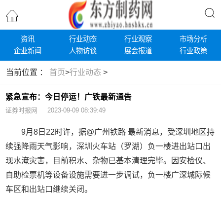
资讯
行业动态
行业观察
市场分析
企业新闻
人物访谈
展会报道
行业政策
当前位置 ：
首页
>
行业动态
>
紧急宣布：今日停运！广铁最新通告
证券时报网 2023-09-09 08:39:49
9月8日22时许，据@广州铁路 最新消息，受深圳地区持
续强降雨天气影响，深圳火车站（罗湖）负一楼进出站口出
现水淹灾害，目前积水、杂物已基本清理完毕。因安检仪、
自助检票机等设备设施需要进一步调试，负一楼广深城际候
车区和出站口继续关闭。