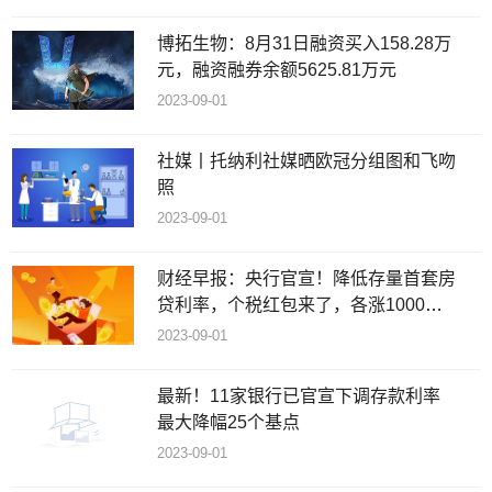
博拓生物：8月31日融资买入158.28万
元，融资融券余额5625.81万元
2023-09-01
社媒丨托纳利社媒晒欧冠分组图和飞吻
照
2023-09-01
财经早报：央行官宣！降低存量首套房
贷利率，个税红包来了，各涨1000
元！
2023-09-01
最新！11家银行已官宣下调存款利率
最大降幅25个基点
2023-09-01