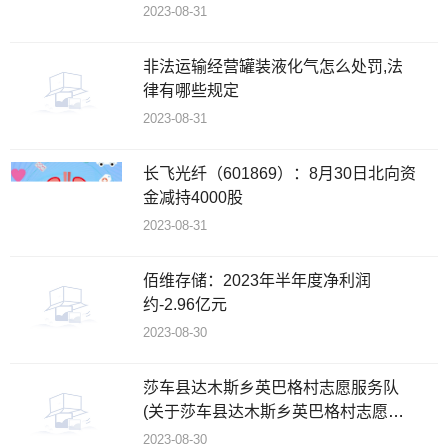
2023-08-31
非法运输经营罐装液化气怎么处罚,法
律有哪些规定
2023-08-31
长飞光纤（601869）：8月30日北向资
金减持4000股
2023-08-31
佰维存储：2023年半年度净利润
约-2.96亿元
2023-08-30
莎车县达木斯乡英巴格村志愿服务队
(关于莎车县达木斯乡英巴格村志愿服
务队简述)
2023-08-30